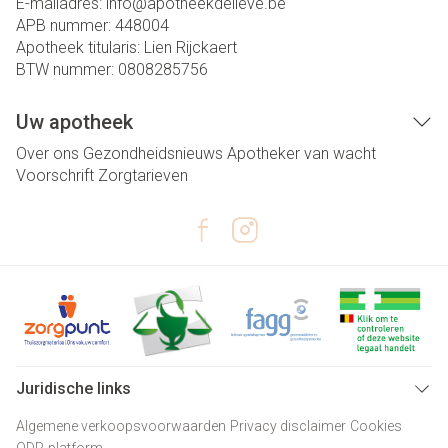
E-mailadres:
info@
apotheekdelieve.be
APB nummer:
448004
Apotheek titularis:
Lien Rijckaert
BTW nummer:
0808285756
Uw apotheek
Over ons
Gezondheidsnieuws
Apotheker van wacht
Voorschrift
Zorgtarieven
Juridische links
Algemene verkoopsvoorwaarden
Privacy disclaimer
Cookies