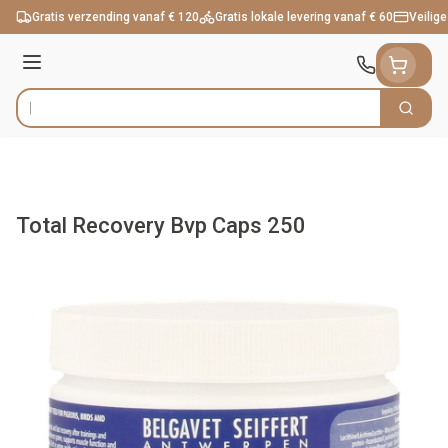
Ga naar de inhoud
Gratis verzending vanaf € 120
Gratis lokale levering vanaf € 60
Veilige
Menu
Zoek
Product, merk, categorie...
Total Recovery Bvp Caps 250