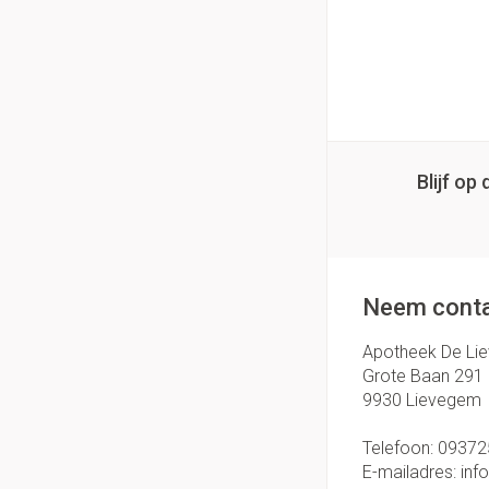
Blijf o
Neem conta
Apotheek De Li
Grote Baan 291
9930
Lievegem
Telefoon:
09372
E-mailadres:
inf