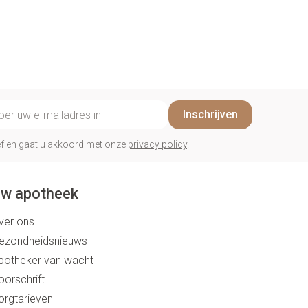
il adres
Inschrijven
rief en gaat u akkoord met onze
privacy policy
.
w apotheek
ver ons
ezondheidsnieuws
potheker van wacht
oorschrift
orgtarieven