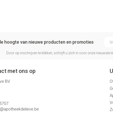
E-ma
p de hoogte van nieuwe producten en promoties
Door op inschrijven te klikken, schrijft u zich in voor onze nieuwsb
ct met ons op
U
eve BV
O
G
A
V
5707
o@
apotheekdelieve.be
Z