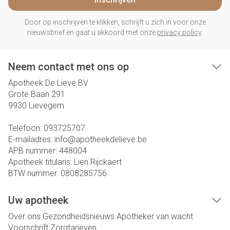
Door op inschrijven te klikken, schrijft u zich in voor onze
nieuwsbrief en gaat u akkoord met onze
privacy policy
.
Neem contact met ons op
Apotheek De Lieve BV
Grote Baan 291
9930
Lievegem
Telefoon:
093725707
E-mailadres:
info@
apotheekdelieve.be
APB nummer:
448004
Apotheek titularis:
Lien Rijckaert
BTW nummer:
0808285756
Uw apotheek
Over ons
Gezondheidsnieuws
Apotheker van wacht
Voorschrift
Zorgtarieven