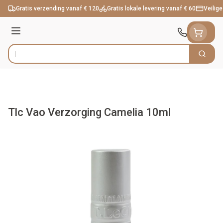
Ga naar de inhoud
Gratis verzending vanaf € 120
Gratis lokale levering vanaf € 60
Veilige
Menu
Zoek
Product, merk, categorie...
Tlc Vao Verzorging Camelia 10ml