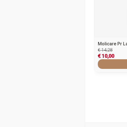
Molicare Pr L
€ 14,28
€ 10,00