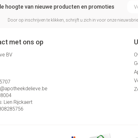
E-ma
p de hoogte van nieuwe producten en promoties
Door op inschrijven te klikken, schrijft u zich in voor onze nieuwsb
ct met ons op
U
eve BV
O
G
A
V
5707
o@
apotheekdelieve.be
Z
48004
s:
Lien Rijckaert
808285756