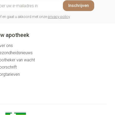
il adres
Inschrijven
rief en gaat u akkoord met onze
privacy policy
.
w apotheek
ver ons
ezondheidsnieuws
potheker van wacht
oorschrift
orgtarieven