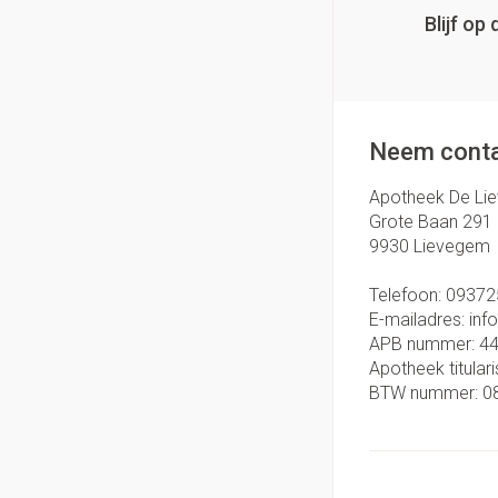
Blijf o
Neem conta
Apotheek De Li
Grote Baan 291
9930
Lievegem
Telefoon:
09372
E-mailadres:
inf
APB nummer:
4
Apotheek titulari
BTW nummer:
0