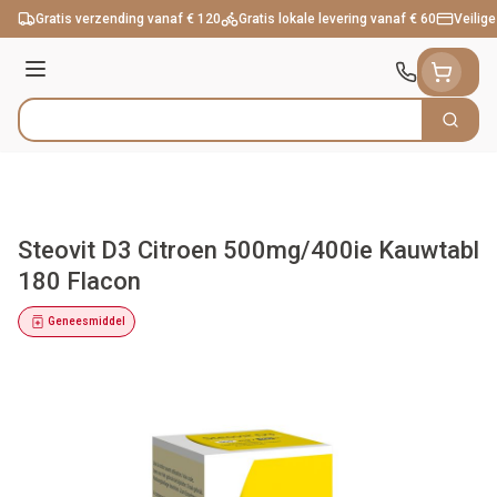
Ga naar de inhoud
Gratis verzending vanaf € 120
Gratis lokale levering vanaf € 60
Veilige
Menu
Zoek
Product, merk, categorie...
Steovit D3 Citroen 500mg/400ie Kauwtabl
180 Flacon
Geneesmiddel