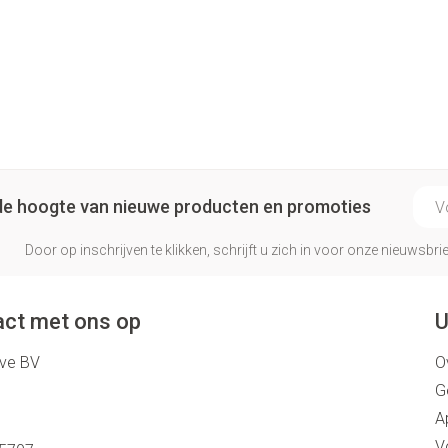
E-ma
p de hoogte van nieuwe producten en promoties
Door op inschrijven te klikken, schrijft u zich in voor onze nieuwsb
ct met ons op
U
eve BV
O
G
A
V