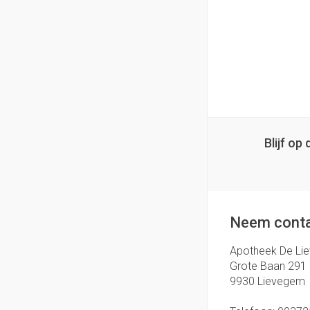
Blijf o
Neem conta
Apotheek De Li
Grote Baan 291
9930
Lievegem