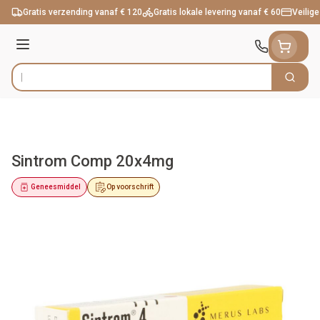
Ga naar de inhoud
Gratis verzending vanaf € 120
Gratis lokale levering vanaf € 60
Veilige
Menu
Zoek
Product, merk, categorie...
Sintrom Comp 20x4mg
Geneesmiddel
Op voorschrift