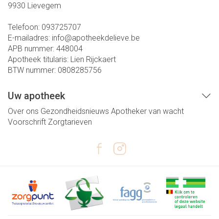
9930
Lievegem
Telefoon:
093725707
E-mailadres:
info@
apotheekdelieve.be
APB nummer:
448004
Apotheek titularis:
Lien Rijckaert
BTW nummer:
0808285756
Uw apotheek
Over ons
Gezondheidsnieuws
Apotheker van wacht
Voorschrift
Zorgtarieven