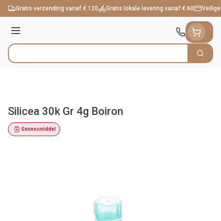
Ga naar de inhoud
Gratis verzending vanaf € 120
Gratis lokale levering vanaf € 60
Veilige
Menu
Zoek
Product, merk, categorie...
Silicea 30k Gr 4g Boiron
Geneesmiddel