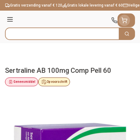
Ga naar de inhoud
Gratis verzending vanaf € 120
Gratis lokale levering vanaf € 60
Veilige
Menu
Zoek
Product, merk, categorie...
Sertraline AB 100mg Comp Pell 60
Geneesmiddel
Op voorschrift