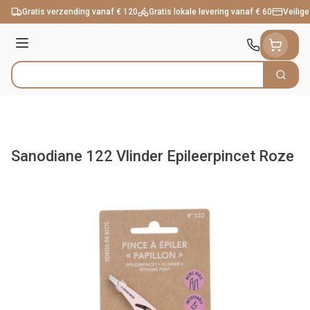
Ga naar de inhoud
Gratis verzending vanaf € 120
Gratis lokale levering vanaf € 60
Veilige
Menu
Zoek
Product, merk, categorie...
Sanodiane 122 Vlinder Epileerpincet Roze