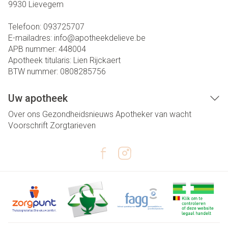
9930
Lievegem
Telefoon:
093725707
E-mailadres:
info@
apotheekdelieve.be
APB nummer:
448004
Apotheek titularis:
Lien Rijckaert
BTW nummer:
0808285756
Uw apotheek
Over ons
Gezondheidsnieuws
Apotheker van wacht
Voorschrift
Zorgtarieven