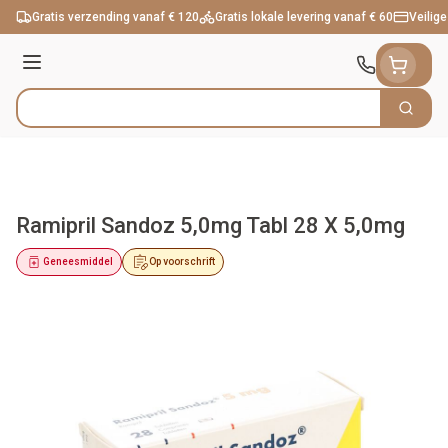
Ga naar de inhoud
Gratis verzending vanaf € 120
Gratis lokale levering vanaf € 60
Veilige
Menu
Zoek
Product, merk, categorie...
Ramipril Sandoz 5,0mg Tabl 28 X 5,0mg
Geneesmiddel
Op voorschrift