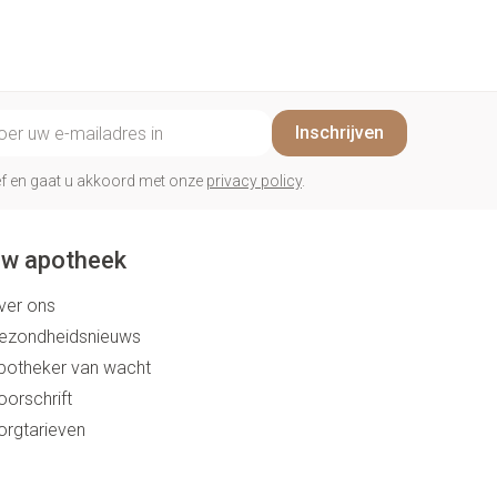
il adres
Inschrijven
rief en gaat u akkoord met onze
privacy policy
.
w apotheek
ver ons
ezondheidsnieuws
potheker van wacht
oorschrift
orgtarieven