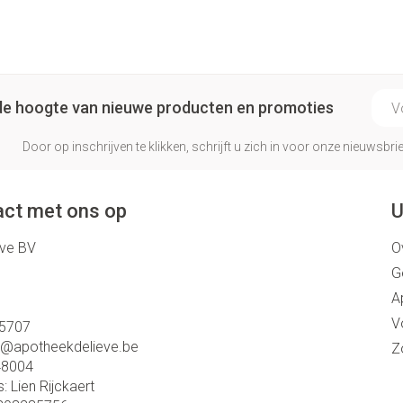
E-ma
p de hoogte van nieuwe producten en promoties
Door op inschrijven te klikken, schrijft u zich in voor onze nieuwsb
ct met ons op
U
eve BV
O
G
A
V
5707
o@
apotheekdelieve.be
Z
48004
s:
Lien Rijckaert