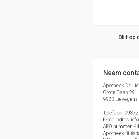
Blijf o
Neem conta
Apotheek De Li
Grote Baan 291
9930
Lievegem
Telefoon:
09372
E-mailadres:
inf
APB nummer:
4
Apotheek titulari