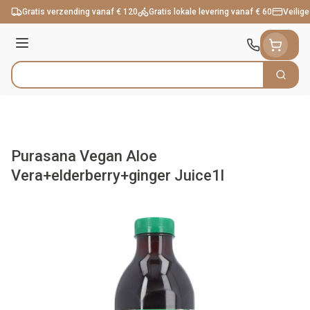
Ga naar de inhoud
Gratis verzending vanaf € 120
Gratis lokale levering vanaf € 60
Veilige
Menu
Zoek
Product, merk, categorie...
Purasana Vegan Aloe
Vera+elderberry+ginger Juice1l