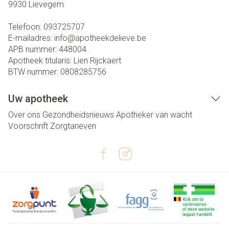
9930
Lievegem
Telefoon:
093725707
E-mailadres:
info@
apotheekdelieve.be
APB nummer:
448004
Apotheek titularis:
Lien Rijckaert
BTW nummer:
0808285756
Uw apotheek
Over ons
Gezondheidsnieuws
Apotheker van wacht
Voorschrift
Zorgtarieven