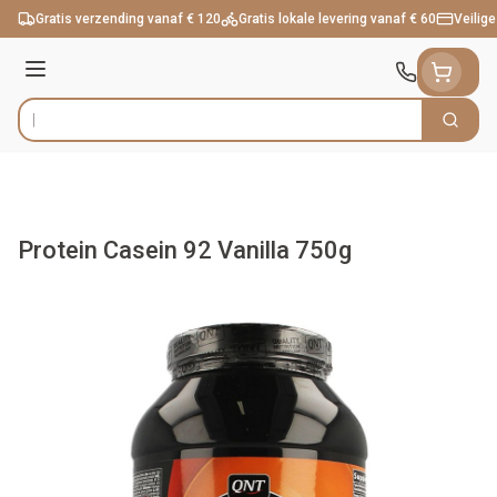
Ga naar de inhoud
Gratis verzending vanaf € 120
Gratis lokale levering vanaf € 60
Veilige
Menu
Zoek
Product, merk, categorie...
Protein Casein 92 Vanilla 750g