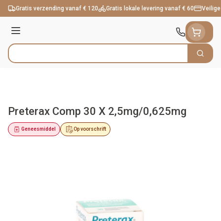
Ga naar de inhoud
Gratis verzending vanaf € 120
Gratis lokale levering vanaf € 60
Veilige
Menu
Zoek
Product, merk, categorie...
Preterax Comp 30 X 2,5mg/0,625mg
Geneesmiddel
Op voorschrift