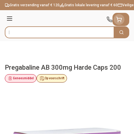
Ga naar de inhoud
Gratis verzending vanaf € 120
Gratis lokale levering vanaf € 60
Veilige
Menu
Zoek
Product, merk, categorie...
Pregabaline AB 300mg Harde Caps 200
Geneesmiddel
Op voorschrift