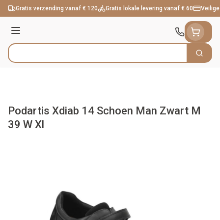
Ga naar de inhoud
Gratis verzending vanaf € 120
Gratis lokale levering vanaf € 60
Veilige
Menu
Zoek
Product, merk, categorie...
Podartis Xdiab 14 Schoen Man Zwart M
39 W Xl