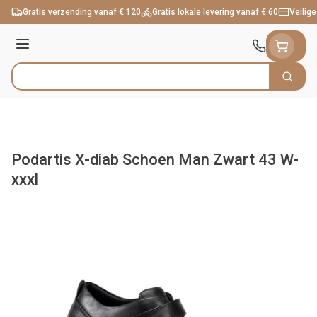
Ga naar de inhoud
Gratis verzending vanaf € 120
Gratis lokale levering vanaf € 60
Veilige
Menu
Zoek
Product, merk, categorie...
Podartis X-diab Schoen Man Zwart 43 W-
xxxl