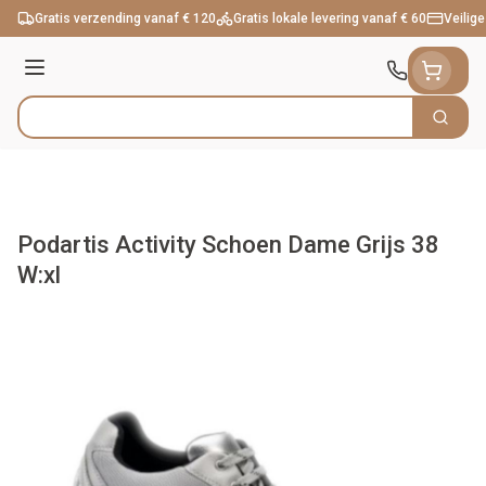
Ga naar de inhoud
Gratis verzending vanaf € 120
Gratis lokale levering vanaf € 60
Veilige
Menu
Zoek
Product, merk, categorie...
Podartis Activity Schoen Dame Grijs 38
W:xl