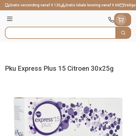
Ga naar de inhoud
Gratis verzending vanaf € 120
Gratis lokale levering vanaf € 60
Veilige
Menu
Zoek
Product, merk, categorie...
Pku Express Plus 15 Citroen 30x25g