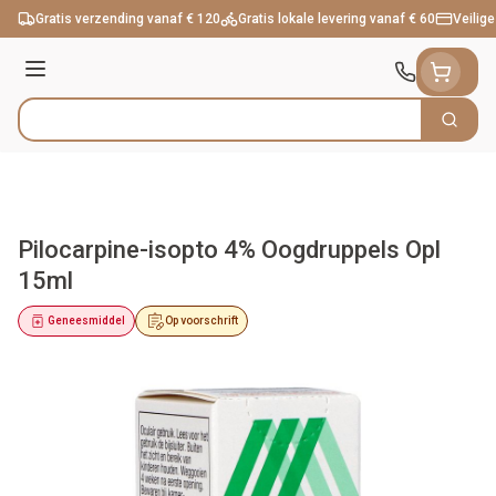
Ga naar de inhoud
Gratis verzending vanaf € 120
Gratis lokale levering vanaf € 60
Veilige
Menu
Zoek
Product, merk, categorie...
Pilocarpine-isopto 4% Oogdruppels Opl
15ml
Geneesmiddel
Op voorschrift