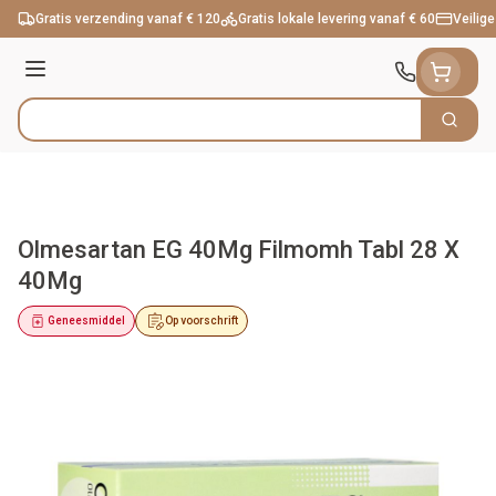
Ga naar de inhoud
Gratis verzending vanaf € 120
Gratis lokale levering vanaf € 60
Veilige
Menu
Zoek
Product, merk, categorie...
Olmesartan EG 40Mg Filmomh Tabl 28 X
40Mg
Geneesmiddel
Op voorschrift