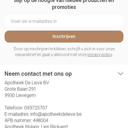
Blijf op de hoogte van nieuwe producten en
promoties
E-mail adres
Inschrijven
Door op inschrijven te klikken, schrijft u zich in voor onze
nieuwsbrief en gaat u akkoord met onze
privacy policy
.
Neem contact met ons op
Apotheek De Lieve BV
Grote Baan 291
9930
Lievegem
Telefoon:
093725707
E-mailadres:
info@
apotheekdelieve.be
APB nummer:
448004
Apotheek titularis:
Lien Rijckaert