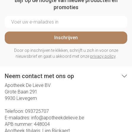
Blijf op de hoogte van nieuwe producten en
promoties
E-mail adres
Inschrijven
Door op inschrijven te klikken, schrijft u zich in voor onze
nieuwsbrief en gaat u akkoord met onze
privacy policy
.
Neem contact met ons op
Apotheek De Lieve BV
Grote Baan 291
9930
Lievegem
Telefoon:
093725707
E-mailadres:
info@
apotheekdelieve.be
APB nummer:
448004
Apotheek titularis:
Lien Rijckaert