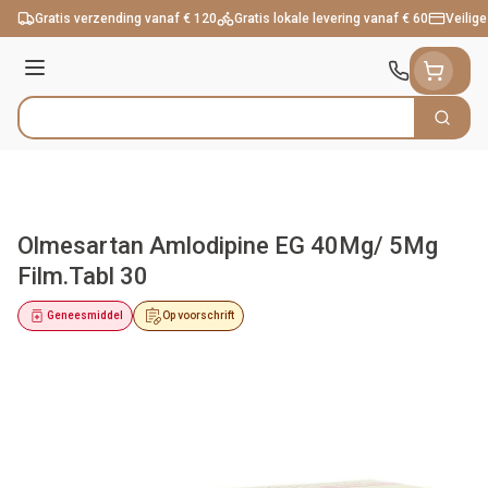
Ga naar de inhoud
Gratis verzending vanaf € 120
Gratis lokale levering vanaf € 60
Veilige
Menu
Zoek
Product, merk, categorie...
Olmesartan Amlodipine EG 40Mg/ 5Mg
Film.Tabl 30
Geneesmiddel
Op voorschrift