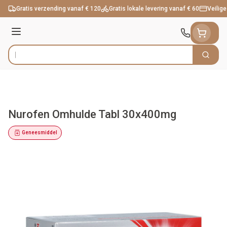
Ga naar de inhoud
Gratis verzending vanaf € 120
Gratis lokale levering vanaf € 60
Veilige
Menu
Zoek
Product, merk, categorie...
Nurofen Omhulde Tabl 30x400mg
Geneesmiddel