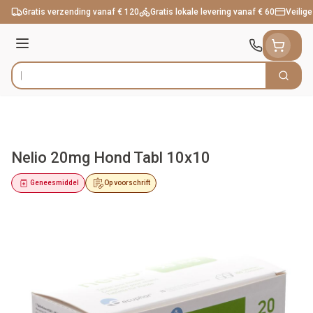
Ga naar de inhoud
Gratis verzending vanaf € 120
Gratis lokale levering vanaf € 60
Veilige
Menu
Zoek
Product, merk, categorie...
Nelio 20mg Hond Tabl 10x10
Geneesmiddel
Op voorschrift