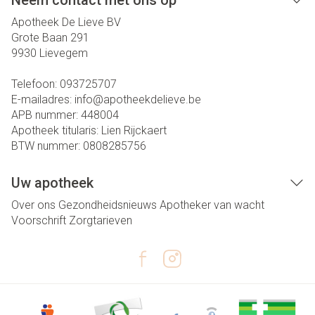
Neem contact met ons op
Apotheek De Lieve BV
Grote Baan 291
9930
Lievegem
Telefoon:
093725707
E-mailadres:
info@
apotheekdelieve.be
APB nummer:
448004
Apotheek titularis:
Lien Rijckaert
BTW nummer:
0808285756
Uw apotheek
Over ons
Gezondheidsnieuws
Apotheker van wacht
Voorschrift
Zorgtarieven