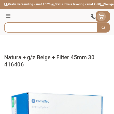
Ga naar de inhoud
Gratis verzending vanaf € 120
Gratis lokale levering vanaf € 60
Veilige
Menu
Zoek
Product, merk, categorie...
Natura + g/z Beige + Filter 45mm 30
416406