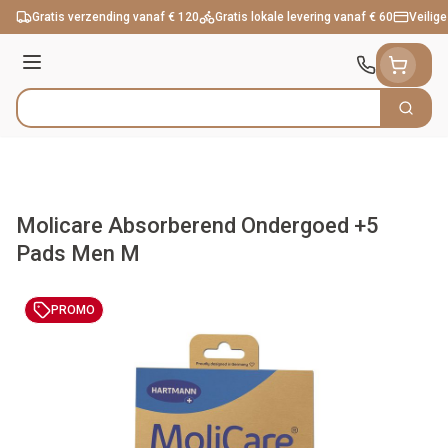
Ga naar de inhoud
Gratis verzending vanaf € 120
Gratis lokale levering vanaf € 60
Veilige
Menu
Zoek
Product, merk, categorie...
Molicare Absorberend Ondergoed +5
Pads Men M
PROMO