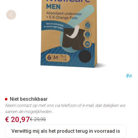
Molicare Absorberend Onder
Niet beschikbaar
Neem contact op met ons via telefoon of e-mail, dan bekijken we
samen de mogelijkheden.
Promotie prijs
€ 20,97
Adviesprijs
€ 29,95
Verwittig mij als het product terug in voorraad is