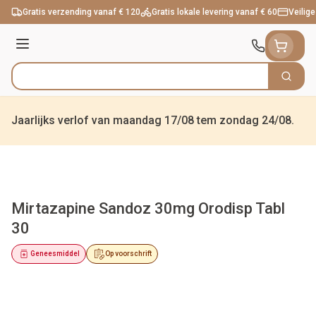
Ga naar de inhoud
Gratis verzending vanaf € 120
Gratis lokale levering vanaf € 60
Veilige
Menu
Zoek
Product, merk, categorie...
Jaarlijks verlof van maandag 17/08 tem zondag 24/08.
Mirtazapine Sandoz 30mg Orodisp Tabl
30
Geneesmiddel
Op voorschrift