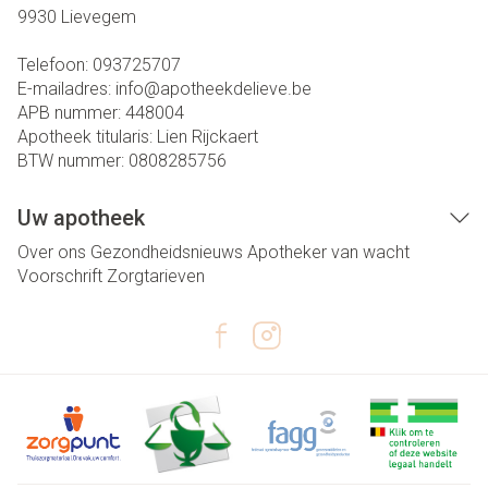
9930
Lievegem
Telefoon:
093725707
E-mailadres:
info@
apotheekdelieve.be
APB nummer:
448004
Apotheek titularis:
Lien Rijckaert
BTW nummer:
0808285756
Uw apotheek
Over ons
Gezondheidsnieuws
Apotheker van wacht
Voorschrift
Zorgtarieven