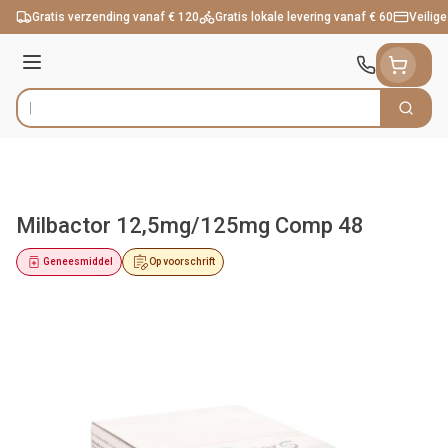
Ga naar de inhoud
Gratis verzending vanaf € 120
Gratis lokale levering vanaf € 60
Veilige
Menu
Zoek
Product, merk, categorie...
Milbactor 12,5mg/125mg Comp 48
Geneesmiddel
Op voorschrift