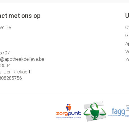
ct met ons op
U
eve BV
O
G
A
V
5707
o@
apotheekdelieve.be
Z
48004
s:
Lien Rijckaert
808285756