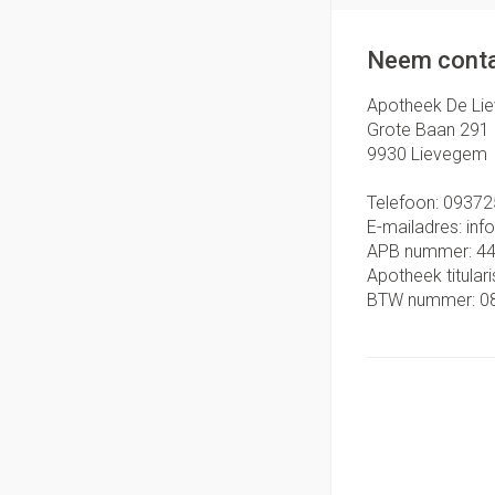
Neem conta
Apotheek De Li
Grote Baan 291
9930
Lievegem
Telefoon:
09372
E-mailadres:
inf
APB nummer:
4
Apotheek titulari
BTW nummer:
0