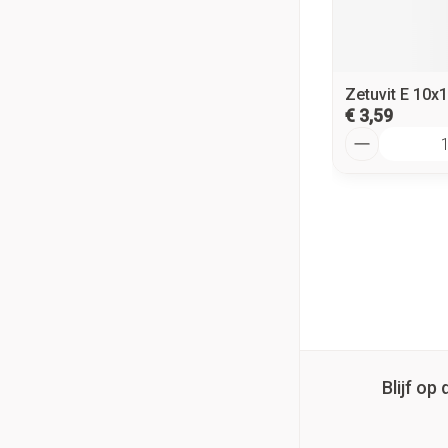
Zetuvit E 10x
€ 3,59
Aantal
Blijf o