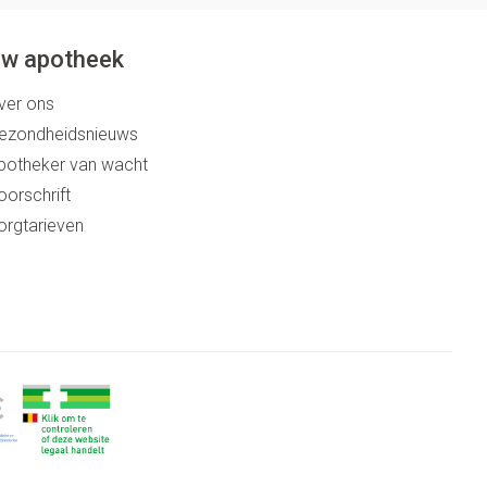
w apotheek
ver ons
ezondheidsnieuws
potheker van wacht
oorschrift
orgtarieven