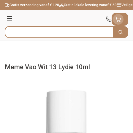
Ga naar de inhoud
Gratis verzending vanaf € 120
Gratis lokale levering vanaf € 60
Veilige
Menu
Zoek
Product, merk, categorie...
Meme Vao Wit 13 Lydie 10ml