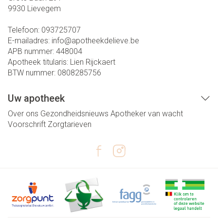
9930
Lievegem
Telefoon:
093725707
E-mailadres:
info@
apotheekdelieve.be
APB nummer:
448004
Apotheek titularis:
Lien Rijckaert
BTW nummer:
0808285756
Uw apotheek
Over ons
Gezondheidsnieuws
Apotheker van wacht
Voorschrift
Zorgtarieven