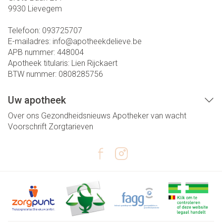
9930
Lievegem
Telefoon:
093725707
E-mailadres:
info@
apotheekdelieve.be
APB nummer:
448004
Apotheek titularis:
Lien Rijckaert
BTW nummer:
0808285756
Uw apotheek
Over ons
Gezondheidsnieuws
Apotheker van wacht
Voorschrift
Zorgtarieven