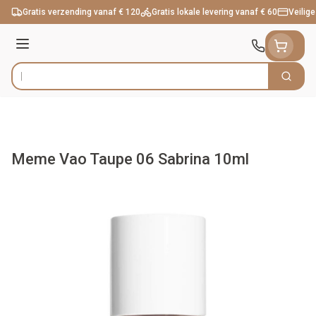
Ga naar de inhoud
Gratis verzending vanaf € 120
Gratis lokale levering vanaf € 60
Veilige
Menu
Zoek
Product, merk, categorie...
Meme Vao Taupe 06 Sabrina 10ml