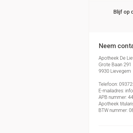
Blijf o
Neem conta
Apotheek De Li
Grote Baan 291
9930
Lievegem
Telefoon:
09372
E-mailadres:
inf
APB nummer:
4
Apotheek titulari
BTW nummer:
0