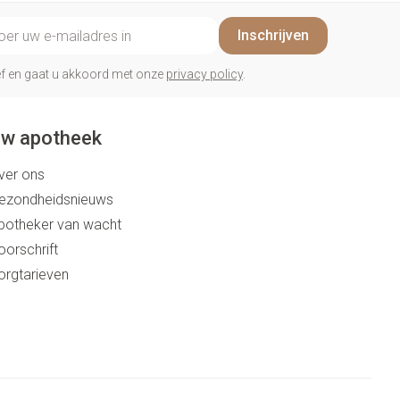
il adres
Inschrijven
rief en gaat u akkoord met onze
privacy policy
.
w apotheek
ver ons
ezondheidsnieuws
potheker van wacht
oorschrift
orgtarieven