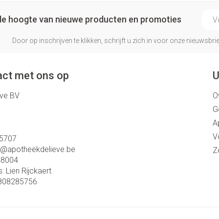
E-ma
p de hoogte van nieuwe producten en promoties
Door op inschrijven te klikken, schrijft u zich in voor onze nieuwsb
ct met ons op
U
eve BV
O
G
A
V
5707
o@
apotheekdelieve.be
Z
48004
s:
Lien Rijckaert
808285756