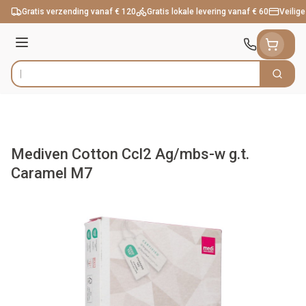
Ga naar de inhoud
Gratis verzending vanaf € 120
Gratis lokale levering vanaf € 60
Veilige
Menu
Zoek
Product, merk, categorie...
Mediven Cotton Ccl2 Ag/mbs-w g.t.
Caramel M7