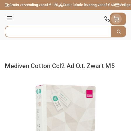
Ga naar de inhoud
Gratis verzending vanaf € 120
Gratis lokale levering vanaf € 60
Veilige
Menu
Zoek
Product, merk, categorie...
Mediven Cotton Ccl2 Ad O.t. Zwart M5