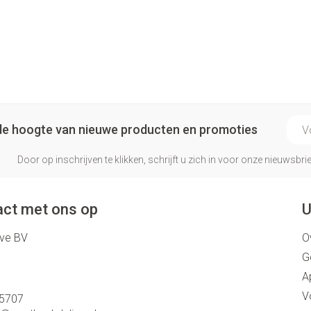
Make-up 
 inhalatie
Badkame
gebruiks
re
Nagels
Oor
Bed
Eyeliner 
Anti tumor middelen
l
Nagellak
Doorligge
Mascara
Kalk- en schimmelnagels
Toon me
Oogscha
Neus
Nagelbijten
Toon me
E-ma
nborstels
Tabletten
p de hoogte van nieuwe producten en promoties
Nagelversterkend
Neusspra
Toon meer
Door op inschrijven te klikken, schrijft u zich in voor onze nieuwsb
Snurken
Supplementen
ct met ons op
U
eve BV
O
G
A
V
5707