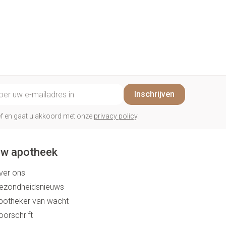
penselen en
Arm
r
voorwerpen
Elleboog
Zelfbruiner
Haar
- oogpotlood
Enkel en voet
n - decubitis
Toon meer
er
duw
Scheren
er
il adres
Inschrijven
ys en -druppels
CBD
rief en gaat u akkoord met onze
privacy policy
.
w apotheek
ver ons
ezondheidsnieuws
potheker van wacht
oorschrift