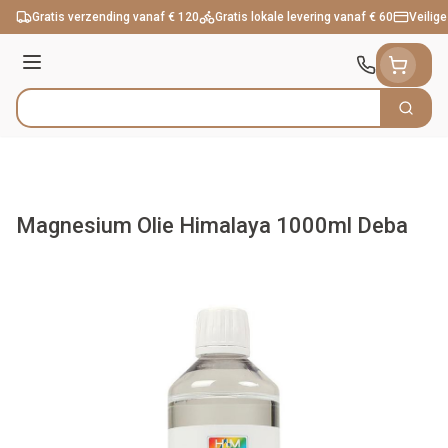
Ga naar de inhoud
Gratis verzending vanaf € 120
Gratis lokale levering vanaf € 60
Veilige
Menu
Zoek
Product, merk, categorie...
Magnesium Olie Himalaya 1000ml Deba