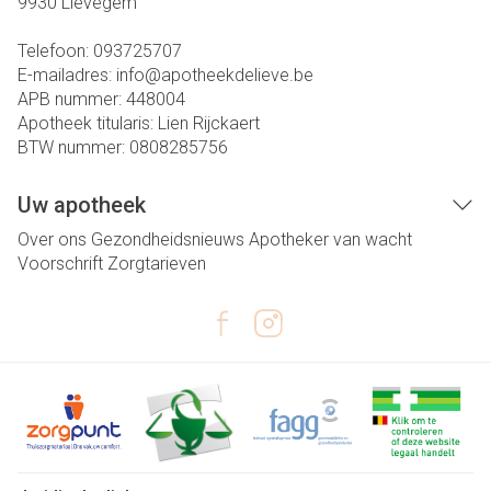
9930
Lievegem
Telefoon:
093725707
E-mailadres:
info@
apotheekdelieve.be
APB nummer:
448004
Apotheek titularis:
Lien Rijckaert
BTW nummer:
0808285756
Uw apotheek
Over ons
Gezondheidsnieuws
Apotheker van wacht
Voorschrift
Zorgtarieven