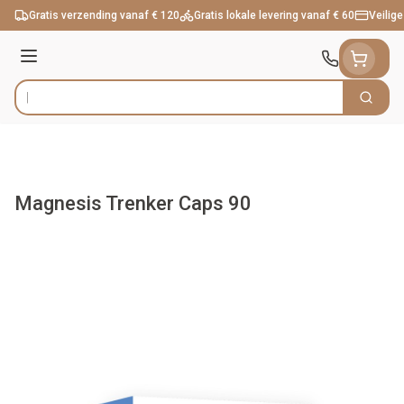
Ga naar de inhoud
Gratis verzending vanaf € 120
Gratis lokale levering vanaf € 60
Veilige
Menu
Zoek
Product, merk, categorie...
Magnesis Trenker Caps 90