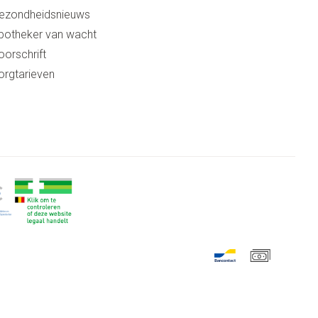
ezondheidsnieuws
potheker van wacht
oorschrift
orgtarieven