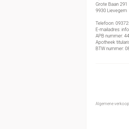
Grote Baan 291
9930
Lievegem
Telefoon:
09372
E-mailadres:
inf
APB nummer:
4
Apotheek titulari
BTW nummer:
0
Algemene verkoo