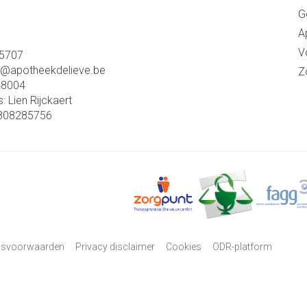
G
A
V
5707
o@
apotheekdelieve.be
Z
48004
s:
Lien Rijckaert
808285756
psvoorwaarden
Privacy disclaimer
Cookies
ODR-platform