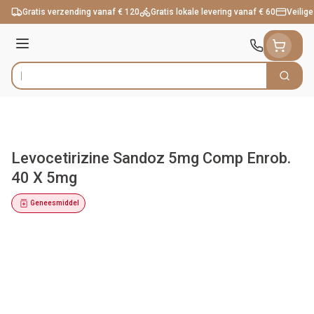
Ga naar de inhoud
Gratis verzending vanaf € 120
Gratis lokale levering vanaf € 60
Veilige
Menu
Zoek
Product, merk, categorie...
Levocetirizine Sandoz 5mg Comp Enrob.
40 X 5mg
Geneesmiddel