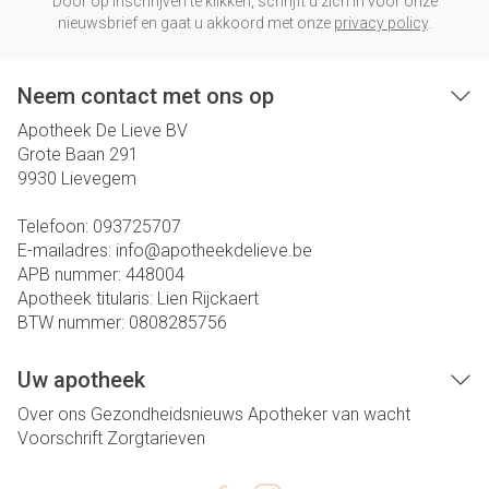
Door op inschrijven te klikken, schrijft u zich in voor onze
nieuwsbrief en gaat u akkoord met onze
privacy policy
.
Neem contact met ons op
Apotheek De Lieve BV
Grote Baan 291
9930
Lievegem
Telefoon:
093725707
E-mailadres:
info@
apotheekdelieve.be
APB nummer:
448004
Apotheek titularis:
Lien Rijckaert
BTW nummer:
0808285756
Uw apotheek
Over ons
Gezondheidsnieuws
Apotheker van wacht
Voorschrift
Zorgtarieven