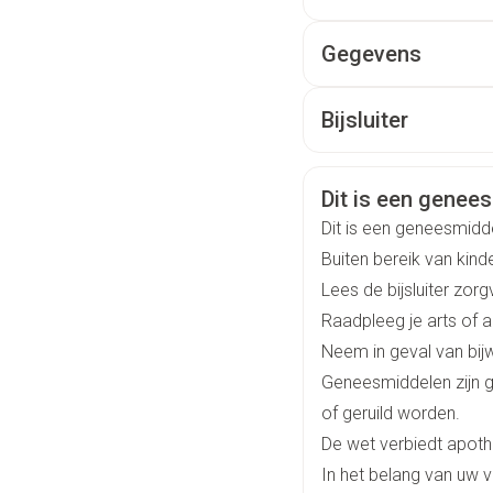
U lijdt aan ernstige nie
De aanbevolen dagelij
Gegevens
De tablet moet als dus
CNK
265
Bijsluiter
maaltijd
Het is aanbevolen de 
Organisaties
Nederlands
San
Veiligheidsinfo
Dit is een geneesm
Merken
San
Dit is een geneesmidd
Buiten bereik van kin
Breedte
45
Lees de bijsluiter zorg
Raadpleeg je arts of 
Lengte
11
Neem in geval van bij
Geneesmiddelen zijn 
Diepte
20
of geruild worden.
De wet verbiedt apot
Hoeveelheid
20
In het belang van uw v
Verpakking