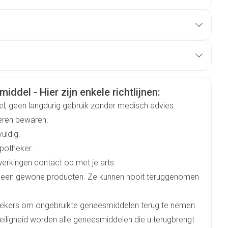
rinsufficiëntie (creatinineklaring lager dan 10 ml/min)
kse dosis is 5 mg (1 filmomhulde tablet)
danig met drank worden ingeslikt, tijdens of buiten de
9043
dagdosis in 1 keer te nemen
doz
Duits
Frans
rmatie
iddel - Hier zijn enkele richtlijnen:
doz
el, geen langdurig gebruik zonder medisch advies.
deren bewaren.
 mm
vuldig.
apotheker.
0 mm
werkingen contact op met je arts.
geen gewone producten. Ze kunnen nooit teruggenomen
 mm
hekers om ongebruikte geneesmiddelen terug te nemen.
eiligheid worden alle geneesmiddelen die u terugbrengt