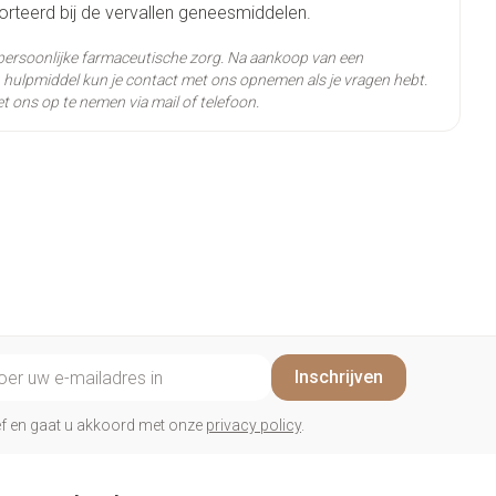
rteerd bij de vervallen geneesmiddelen.
cetirizine dihydrochloride
persoonlijke farmaceutische zorg. Na aankoop van een
hulpmiddel kun je contact met ons opnemen als je vragen hebt.
t ons op te nemen via mail of telefoon.
ertemperatuur (15°C - 25°C)
il adres
Inschrijven
rief en gaat u akkoord met onze
privacy policy
.