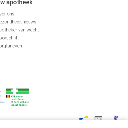
w apotheek
ver ons
ezondheidsnieuws
potheker van wacht
oorschrift
orgtarieven