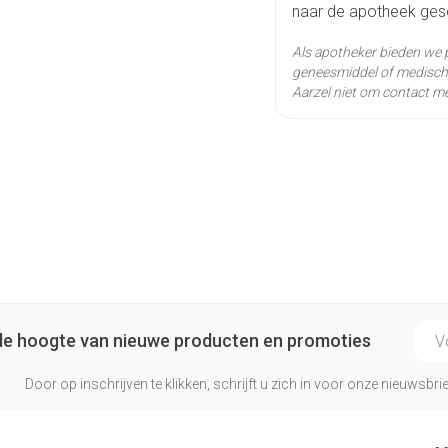
naar de apotheek geso
Actieve
levo
Als apotheker bieden we 
Ingrediënten
geneesmiddel of medisch 
Aarzel niet om contact me
Behoud
Kam
E-ma
p de hoogte van nieuwe producten en promoties
Door op inschrijven te klikken, schrijft u zich in voor onze nieuwsb