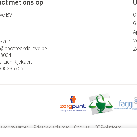
ct met ons op
U
eve BV
O
G
A
V
5707
o@
apotheekdelieve.be
Z
48004
s:
Lien Rijckaert
808285756
psvoorwaarden
Privacy disclaimer
Cookies
ODR-platform