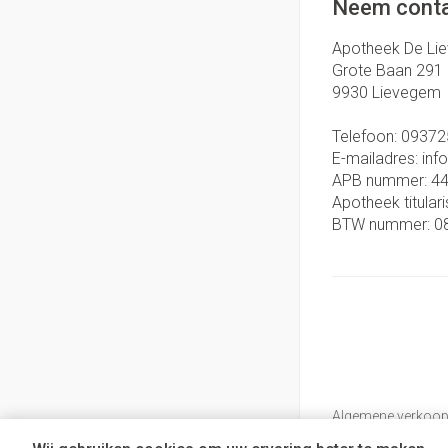
Neem conta
Apotheek De Li
Grote Baan 291
9930
Lievegem
Telefoon:
09372
E-mailadres:
inf
APB nummer:
4
Apotheek titulari
BTW nummer:
0
Algemene verkoo