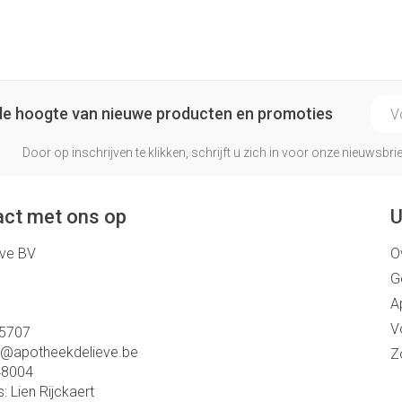
Make-up 
 inhalatie
Badkame
gebruiks
re
Nagels
Oor
Bed
Eyeliner 
Anti tumor middelen
l
Nagellak
Doorligge
Mascara
E-ma
Kalk- en schimmelnagels
p de hoogte van nieuwe producten en promoties
Toon me
Oogscha
Neus
Nagelbijten
Toon me
Door op inschrijven te klikken, schrijft u zich in voor onze nieuwsb
nborstels
Tabletten
Nagelversterkend
Neusspra
Toon meer
Snurken
ct met ons op
U
eve BV
O
Supplementen
G
A
V
5707
o@
apotheekdelieve.be
Z
48004
s:
Lien Rijckaert