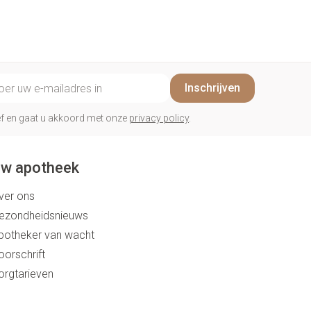
penselen en
Arm
r
voorwerpen
Elleboog
Zelfbruiner
Haar
- oogpotlood
Enkel en voet
n - decubitis
il adres
Toon meer
Inschrijven
er
duw
Scheren
er
rief en gaat u akkoord met onze
privacy policy
.
ys en -druppels
CBD
w apotheek
ver ons
ezondheidsnieuws
potheker van wacht
oorschrift
orgtarieven