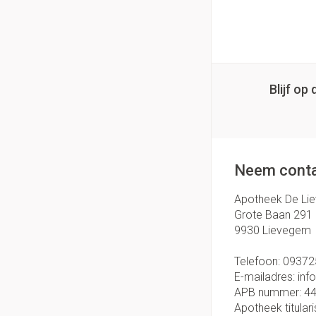
Handhygiëne
Thuiszorg
Massagebalsem en
Manicure & pedicu
Batterijen
Toebehoren
Hormonaal stelse
Mond
Steriel materiaal
Blijf o
Droge mond
Gynaecologie
Elektrische tande
Interdentaal - flos
Neem conta
Kunstgebit
Toon meer
Apotheek De Li
Grote Baan 291
9930
Lievegem
Telefoon:
09372
E-mailadres:
inf
APB nummer:
4
Apotheek titulari