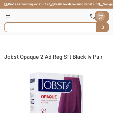
Ga naar de inhoud
Gratis verzending vanaf € 120
Gratis lokale levering vanaf € 60
Veilige
Menu
Zoek
Product, merk, categorie...
Jobst Opaque 2 Ad Reg Sft Black Iv Pair