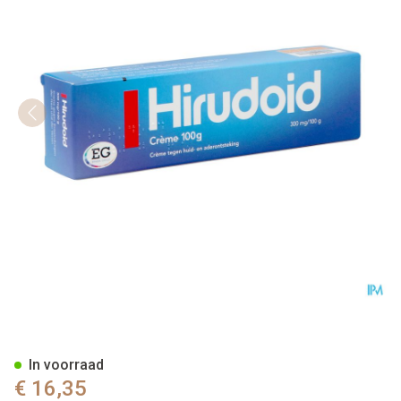
Hirudoid 300 Mg/100 G Creme
In voorraad
€ 16,35