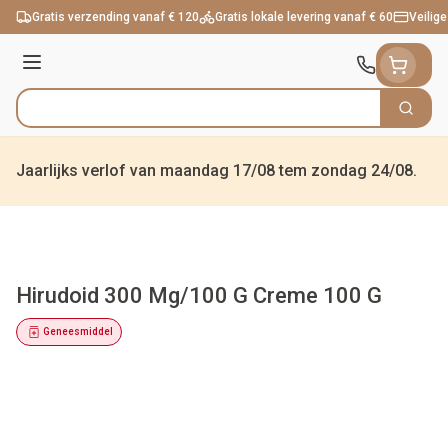
Ga naar de inhoud
Gratis verzending vanaf € 120
Gratis lokale levering vanaf € 60
Veilige
Menu
Zoek
Product, merk, categorie...
Jaarlijks verlof van maandag 17/08 tem zondag 24/08.
Hirudoid 300 Mg/100 G Creme 100 G
Geneesmiddel