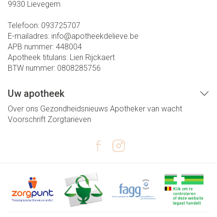
9930
Lievegem
Telefoon:
093725707
E-mailadres:
info@
apotheekdelieve.be
APB nummer:
448004
Apotheek titularis:
Lien Rijckaert
BTW nummer:
0808285756
Uw apotheek
Over ons
Gezondheidsnieuws
Apotheker van wacht
Voorschrift
Zorgtarieven