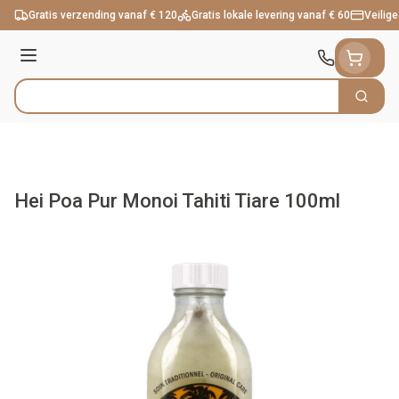
Ga naar de inhoud
Gratis verzending vanaf € 120
Gratis lokale levering vanaf € 60
Veilige
Menu
Zoek
Product, merk, categorie...
Hei Poa Pur Monoi Tahiti Tiare 100ml