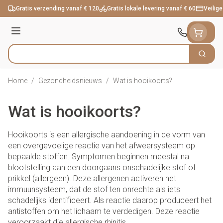
Ga naar de inhoud
Gratis verzending vanaf € 120
Gratis lokale levering vanaf € 60
Veilige
Menu
Zoek
Product, merk, categorie...
Home
/
Gezondheidsnieuws
/
Wat is hooikoorts?
Wat is hooikoorts?
Hooikoorts is een allergische aandoening in de vorm van
een overgevoelige reactie van het afweersysteem op
bepaalde stoffen. Symptomen beginnen meestal na
blootstelling aan een doorgaans onschadelijke stof of
prikkel (allergeen). Deze allergenen activeren het
immuunsysteem, dat de stof ten onrechte als iets
schadelijks identificeert. Als reactie daarop produceert het
antistoffen om het lichaam te verdedigen. Deze reactie
veroorzaakt die allergische rhinitis.