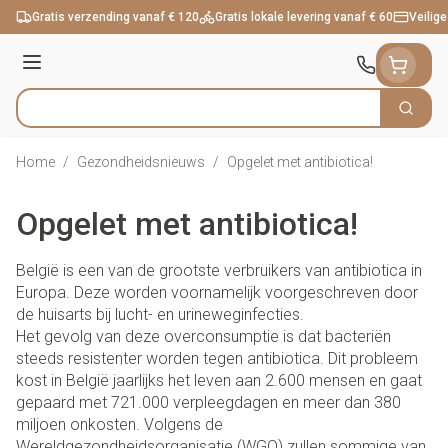
Ga naar de inhoud
Gratis verzending vanaf € 120
Gratis lokale levering vanaf € 60
Veilige
Menu
Zoek
Product, merk, categorie...
Home
/
Gezondheidsnieuws
/
Opgelet met antibiotica!
Opgelet met antibiotica!
België is een van de grootste verbruikers van antibiotica in
Europa. Deze worden voornamelijk voorgeschreven door
de huisarts bij lucht- en urineweginfecties.
Het gevolg van deze overconsumptie is dat bacteriën
steeds resistenter worden tegen antibiotica. Dit probleem
kost in België jaarlijks het leven aan 2.600 mensen en gaat
gepaard met 721.000 verpleegdagen en meer dan 380
miljoen onkosten. Volgens de
Wereldgezondheidsorganisatie (WGO) zullen sommige van