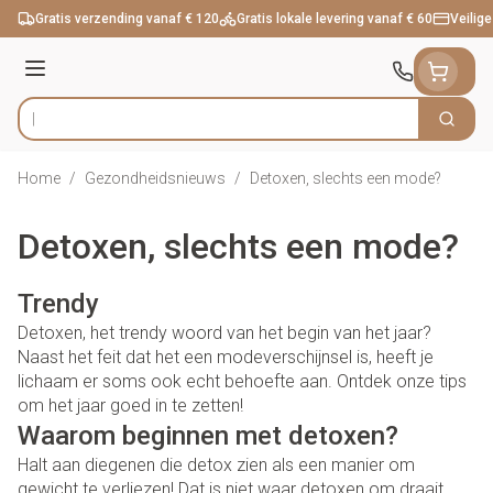
Ga naar de inhoud
Gratis verzending vanaf € 120
Gratis lokale levering vanaf € 60
Veilige
Menu
Zoek
Product, merk, categorie...
Home
/
Gezondheidsnieuws
/
Detoxen, slechts een mode?
Detoxen, slechts een mode?
Trendy
Detoxen, het trendy woord van het begin van het jaar?
Naast het feit dat het een modeverschijnsel is, heeft je
lichaam er soms ook echt behoefte aan. Ontdek onze tips
om het jaar goed in te zetten!
Waarom beginnen met detoxen?
Halt aan diegenen die detox zien als een manier om
gewicht te verliezen! Dat is niet waar detoxen om draait.