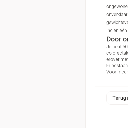
Handhygiëne
Thuiszorg
ongewone r
Massagebalsem en
Manicure & pedicu
onverklaar
Batterijen
gewichtsve
Toebehoren
Hormonaal stelse
Mond
Indien één
Steriel materiaal
Door o
Droge mond
Je bent 50
Gynaecologie
Elektrische tande
colorectale
erover met
Interdentaal - flos
Er bestaan
Kunstgebit
Voor meer 
Toon meer
Terug 