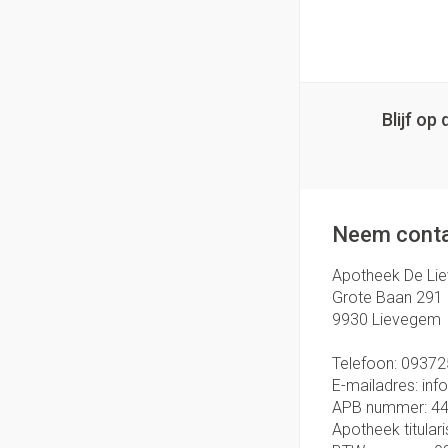
Blijf o
Neem conta
Apotheek De Li
Grote Baan 291
9930
Lievegem
Telefoon:
09372
E-mailadres:
inf
APB nummer:
4
Apotheek titulari