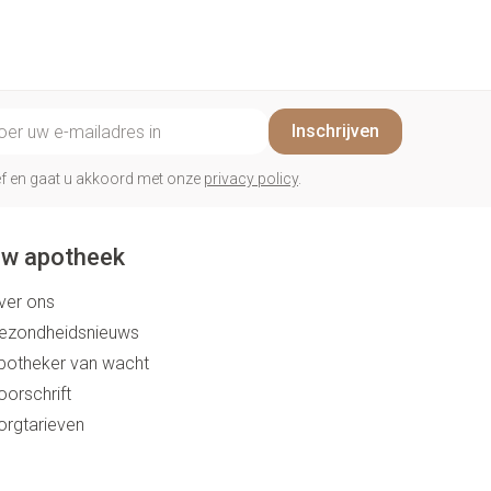
il adres
Inschrijven
rief en gaat u akkoord met onze
privacy policy
.
w apotheek
ver ons
ezondheidsnieuws
potheker van wacht
oorschrift
orgtarieven