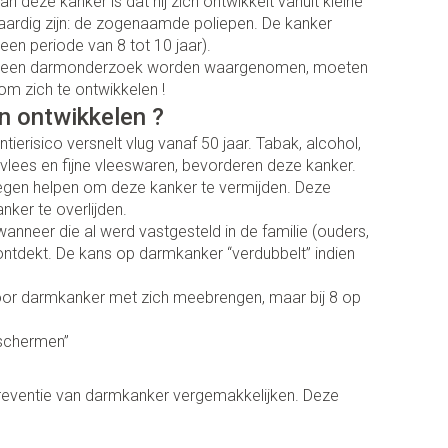
deze kanker is dat hij zich ontwikkelt vanuit kleine
ontschminken
Sondes, baxters en catheters
aardig zijn: de zogenaamde poliepen. De kanker
er
diabetes producten
n periode van 8 tot 10 jaar).
Reinigingsmelk, - crème, -olie en
Afslanken
Sondes
oor insulinespuiten
ij na een darmonderzoek worden waargenomen, moeten
gel
Accessoires
ering
Accessoires voor sondes
werende middelen
m zich te ontwikkelen !
er
Tonic - lotion
en ontwikkelen ?
Baxters
Homeopathie
Micellair water
erisico versnelt vlug vanaf 50 jaar. Tabak, alcohol,
Catheters
d vlees en fijne vleeswaren, bevorderen deze kanker.
 en geurproducten
Specifiek voor de ogen
tegen helpen om deze kanker te vermijden. Deze
kjes
Toon meer
Zware benen
ker te overlijden.
Pillendozen en accessoires
atje
anneer die al werd vastgesteld in de familie (ouders,
Tabletten
k voor mannen
d ontdekt. De kans op darmkanker “verdubbelt” indien
res
Gezichtsverzorging
Creme, gel en spray
verzorging
ties
Mondmaskers
voor darmkanker met zich meebrengen, maar bij 8 op
Pigmentstoornissen
nt
gische en anti
nten
Gevoelige huid - geïrriteerde huid
eschermen”
Diverse geneesmiddelen
toire middelen
verzorging
Bandages en Orthopedie -
Gemengde huid
ende middelen
orthopedische verbanden
reventie van darmkanker vergemakkelijken. Deze
ie
Doffe huid
m
Diergeneesmiddelen
Buik
Toon meer
ng en zuurstof
er