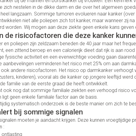
kanker bij de mannen en borstkanker bij vrouwen. Een kenmerk van 
Zenuwstelsel
e zich nestelen in de dikke darm en die over het algemeen goed
essoires
Toon meer
Ogen
Podologie
Toon me
Overige 
Jeuk
categorie
 heel langzaam. Sommige tumoren evolueren naar kanker (over ee
Neus
Cold - Hot therapie - warm/koud
Naalden v
ntwikkelen niet alle poliepen zich tot kanker, maar wanneer z
Spieren en gewrichten
Spijsvert
Oren
Insecten
Luizen
derd worden. Wij mogen aan deze ziekte geen enkele kans geven o
Slapeloosheid, spanning en
teerde huid en
Keel
Verbanddozen
Toon me
categorie
stress
jn de risicofactoren die deze kanker kunn
g
gerie
Oordopjes
Botten, spieren en gewrichten
Medische hulpmiddelen
 en poliepen zijn zeldzaam beneden de 40 jaar maar het frequenti
tegorie
ren
Stoma
Oorreiniging
Toon meer
Toon meer
, een zittend beroep en een calorierijk dieet dat rijk is aan roo
Parfums
Acne
e fysische activiteit en een evenwichtige voeding gaan daaren
Stoppen met roken
Oordruppels
Stomaza
 aanbevelingen verminderen het risico met 25% om aan darmkan
Diagnosetesten en
sel
Stomapla
 ook andere risicofactoren. Het risico op darmkanker verhoogt w
meetapparatuur
Specifie
Ogen
zusters, kinderen), vooral als die kanker op jongere leeftijd wer
Voeten en benen
Accessoi
Infecties
de familie van de eerste graad die heeft ontwikkelt.
Alcoholtest
Lichaams
Ooginfec
mt ook nog dat sommige familiale ziekten een verhoogd risico 
Droge voeten, eelt en kloven
Bloeddrukmeter
 ligt geen enkele familiale factor aan de basis.
Deodora
Anti aller
Instrume
Blaren
tijdig systematisch onderzoek is de beste manier om zich te b
inflamma
Cholesteroltest
Immuniteit
Gezichts
lert bij sommige signalen
Eelt
Ontzwell
hoest
Hartslagmeter
gnalen moeten je aandacht krijgen. Deze kunnen vroegtijdige p
Eksteroog - likdoorn
Ergonom
Glaucoo
 hoest en
n :
Make-up
Toon meer
Toon meer
Allergie
 ontlasting
Ademhali
Toon me