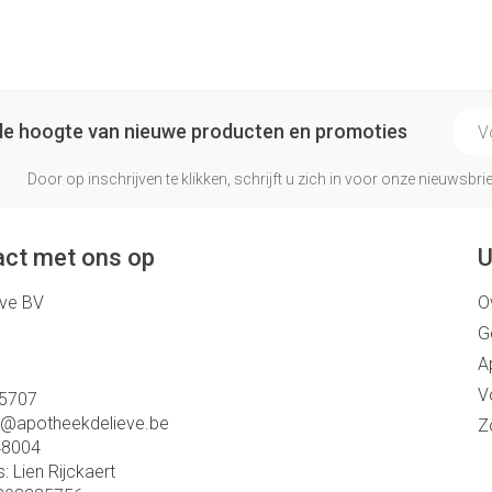
E-ma
p de hoogte van nieuwe producten en promoties
Door op inschrijven te klikken, schrijft u zich in voor onze nieuwsb
ct met ons op
U
eve BV
O
G
A
V
5707
o@
apotheekdelieve.be
Z
48004
s:
Lien Rijckaert