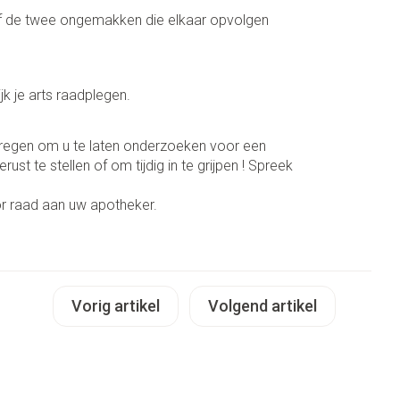
penselen en
Arm
of de twee ongemakken die elkaar opvolgen
r
voorwerpen
Elleboog
Zelfbruiner
Haar
- oogpotlood
Enkel en voet
n - decubitis
k je arts raadplegen.
Toon meer
er
duw
Scheren
ekregen om u te laten onderzoeken voor een
er
st te stellen of om tijdig in te grijpen ! Spreek
ys en -druppels
CBD
oor raad aan uw apotheker.
Vorig artikel
Volgend artikel