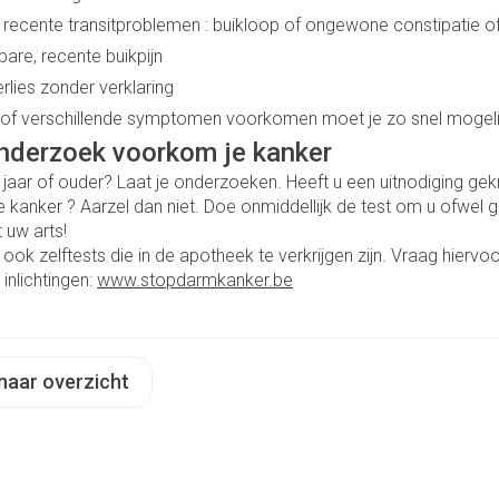
Make-up 
ecente transitproblemen : buikloop of ongewone constipatie 
 inhalatie
Badkame
gebruiks
re
Nagels
bare, recente buikpijn
Oor
Bed
Eyeliner 
Anti tumor middelen
rlies zonder verklaring
l
Nagellak
Doorligge
Mascara
 of verschillende symptomen voorkomen moet je zo snel mogelij
Kalk- en schimmelnagels
nderzoek voorkom je kanker
Toon me
Oogscha
Neus
Nagelbijten
 jaar of ouder? Laat je onderzoeken. Heeft u een uitnodiging g
Toon me
nborstels
Tabletten
 kanker ? Aarzel dan niet. Doe onmiddellijk de test om u ofwel geru
Nagelversterkend
 uw arts!
Neusspra
Toon meer
 ook zelftests die in de apotheek te verkrijgen zijn. Vraag hierv
Snurken
inlichtingen:
www.stopdarmkanker.be
Supplementen
naar overzicht