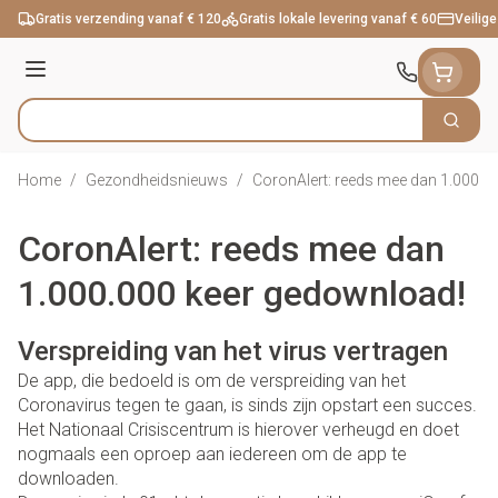
Ga naar de inhoud
Gratis verzending vanaf € 120
Gratis lokale levering vanaf € 60
Veilige
Menu
Zoek
Product, merk, categorie...
Home
/
Gezondheidsnieuws
/
CoronAlert: reeds mee dan 1.000.0
CoronAlert: reeds mee dan
1.000.000 keer gedownload!
Verspreiding van het virus vertragen
De app, die bedoeld is om de verspreiding van het
Coronavirus tegen te gaan, is sinds zijn opstart een succes.
Het Nationaal Crisiscentrum is hierover verheugd en doet
nogmaals een oproep aan iedereen om de app te
downloaden.