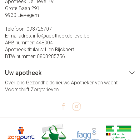
Apotheek De Lieve BV
Grote Baan 291
9930
Lievegem
Telefoon:
093725707
E-mailadres:
info@
apotheekdelieve.be
APB nummer:
448004
Apotheek titularis:
Lien Rijckaert
BTW nummer:
0808285756
Uw apotheek
Over ons
Gezondheidsnieuws
Apotheker van wacht
Voorschrift
Zorgtarieven